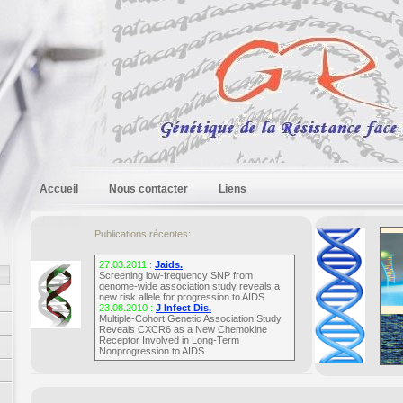
Accueil
Nous contacter
Liens
Publications récentes:
27.03.2011 :
Jaids.
Screening low-frequency SNP from
genome-wide association study reveals a
new risk allele for progression to AIDS.
23.08.2010 :
J Infect Dis.
Multiple-Cohort Genetic Association Study
Reveals CXCR6 as a New Chemokine
Receptor Involved in Long-Term
Nonprogression to AIDS