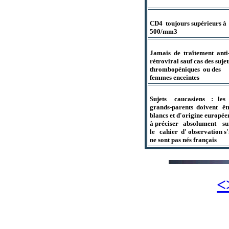
CD4  toujours supérieurs à

500/mm3 
Jamais  de  traîtement  anti-
rétroviral sauf cas des sujets
thrombopéniques  ou des

femmes enceintes 
Sujets     caucasiens    :   les

grands-parents  doivent   êtr
blancs et d'origine europée
à préciser   absolument    sur
le   cahier  d' observation s'i
ne sont pas nés français
<